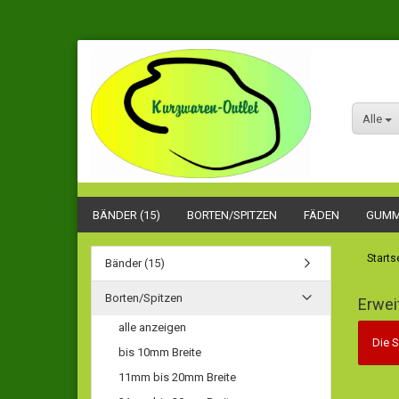
Alle
BÄNDER (15)
BORTEN/SPITZEN
FÄDEN
GUMM
Starts
Bänder (15)
Borten/Spitzen
Erwei
alle anzeigen
Die S
bis 10mm Breite
11mm bis 20mm Breite