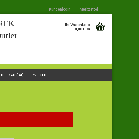
Kundenlogin
Merkzettel
RFK
Ihr Warenkorb
0,00 EUR
utlet
TEILBAR (34)
WEITERE
stellen
t vergessen?