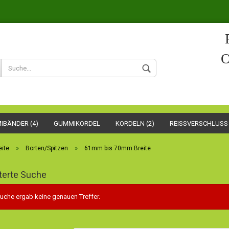
O
IBÄNDER (4)
GUMMIKORDEL
KORDELN (2)
REISSVERSCHLUSS 
»
»
eite
Borten/Spitzen
61mm bis 70mm Breite
Konto er
Passwor
terte Suche
uche ergab keine genauen Treffer.